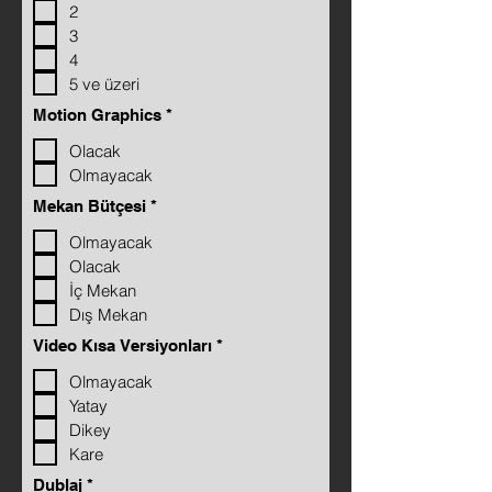
2
i
r
3
e
4
d
5 ve üzeri
R
Motion Graphics
*
e
q
Olacak
u
Olmayacak
i
r
R
Mekan Bütçesi
*
e
e
d
q
Olmayacak
u
Olacak
i
r
İç Mekan
e
Dış Mekan
d
R
Video Kısa Versiyonları
*
e
q
Olmayacak
u
Yatay
i
r
Dikey
e
Kare
d
R
Dublaj
*