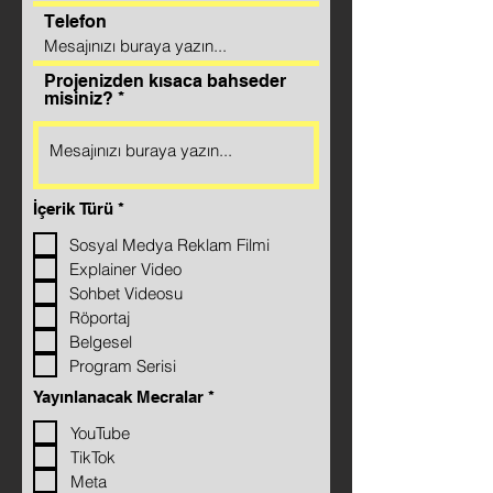
Telefon
Projenizden kısaca bahseder
misiniz?
R
İçerik Türü
*
e
q
Sosyal Medya Reklam Filmi
u
Explainer Video
i
r
Sohbet Videosu
e
Röportaj
d
Belgesel
Program Serisi
R
Yayınlanacak Mecralar
*
e
q
YouTube
u
TikTok
i
r
Meta