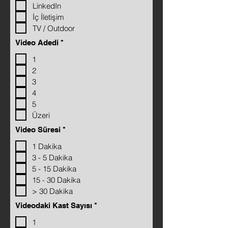
e
LinkedIn
d
İç İletişim
TV / Outdoor
R
Video Adedi
*
e
q
1
u
2
i
r
3
e
4
d
5
Üzeri
R
Video Süresi
*
e
q
1 Dakika
u
3 - 5 Dakika
i
r
5 - 15 Dakika
e
15 - 30 Dakika
d
> 30 Dakika
R
Videodaki Kast Sayısı
*
e
q
1
u